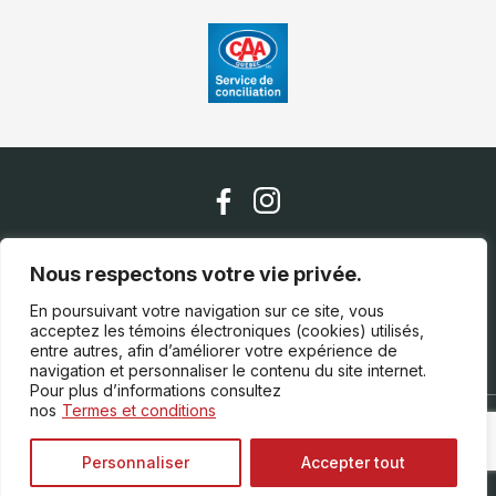
Nous contacter
Nous respectons votre vie privée.
En poursuivant votre navigation sur ce site, vous
acceptez les témoins électroniques (cookies) utilisés,
(819) 538-4500
entre autres, afin d’améliorer votre expérience de
navigation et personnaliser le contenu du site internet.
Pour plus d’informations consultez
nos
Termes et conditions
Termes et conditions
| © Tous droits réservés 2026
Association des marchands de véhicules d'occasion du
Personnaliser
Accepter tout
Québec
AMVOQ ne se tient pas responsable du contenu,
de la publicité et des informations apparaissant sur ce site.