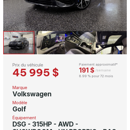
Prix du véhicule
Paiement approximatif*
45 995 $
191 $
/semaine
8.99 % pour 72 mois
Marque
Volkswagen
Modèle
Golf
Équipement
DSG - 315HP - AWD -